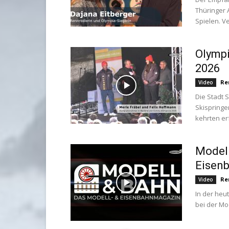
Thüringer 
Spielen. V
Olympi
2026
Re
Video
Die Stadt 
Skispringe
kehrten erf
Modell
Eisen
Re
Video
In der heu
bei der Mo