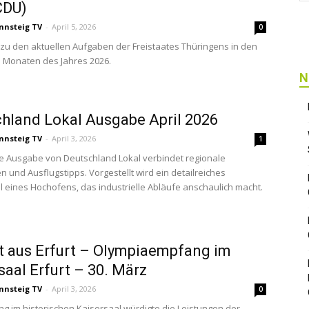
CDU)
nnsteig TV
-
April 5, 2026
0
 zu den aktuellen Aufgaben der Freistaates Thüringens in den
i Monaten des Jahres 2026.
N
hland Lokal Ausgabe April 2026
nnsteig TV
-
April 3, 2026
1
le Ausgabe von Deutschland Lokal verbindet regionale
n und Ausflugstipps. Vorgestellt wird ein detailreiches
 eines Hochofens, das industrielle Abläufe anschaulich macht.
t aus Erfurt – Olympiaempfang im
saal Erfurt – 30. März
nnsteig TV
-
April 3, 2026
0
g im historischen Kaisersaal würdigte die Leistungen der