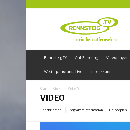
Rennsteig
TV
Rennsteig.TV
Auf Sendung
Videoplayer
Wetterpanorama Live
Impressum
Start
Video
Seite 3
VIDEO
Nachrichten
Programminformation
Uploadplan