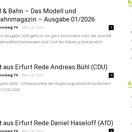
K
 & Bahn – Das Modell und
bahnmagazin – Ausgabe 01/2026
nnsteig TV
-
März 30, 2026
1
ten Ausgabe 2026 geht es um ganz besondere Loks die speziell
ltmarkRail beheimatet sind. Und die haben ja bekanntlich
t aus Erfurt Rede Andreas Bühl (CDU)
nnsteig TV
-
März 30, 2026
0
A
plan 2026 – Schwerpunkte der Regierungsarbeit im laufenden
d 27.03.2026
t aus Erfurt Rede Daniel Haseloff (AfD)
nnsteig TV
-
März 30, 2026
0