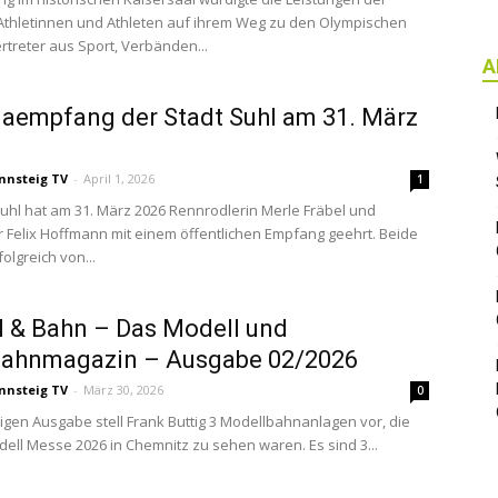
Athletinnen und Athleten auf ihrem Weg zu den Olympischen
ertreter aus Sport, Verbänden...
A
aempfang der Stadt Suhl am 31. März
nnsteig TV
-
April 1, 2026
1
Suhl hat am 31. März 2026 Rennrodlerin Merle Fräbel und
r Felix Hoffmann mit einem öffentlichen Empfang geehrt. Beide
olgreich von...
 & Bahn – Das Modell und
bahnmagazin – Ausgabe 02/2026
nnsteig TV
-
März 30, 2026
0
tigen Ausgabe stell Frank Buttig 3 Modellbahnanlagen vor, die
dell Messe 2026 in Chemnitz zu sehen waren. Es sind 3...