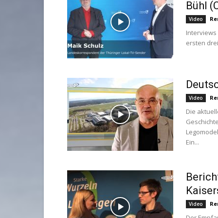
Bühl (
Re
Video
Interviews
ersten dre
Deutsc
Re
Video
Die aktuel
Geschichte
Legomodell
Ein...
Berich
Kaiser
Re
Video
Der Empfan