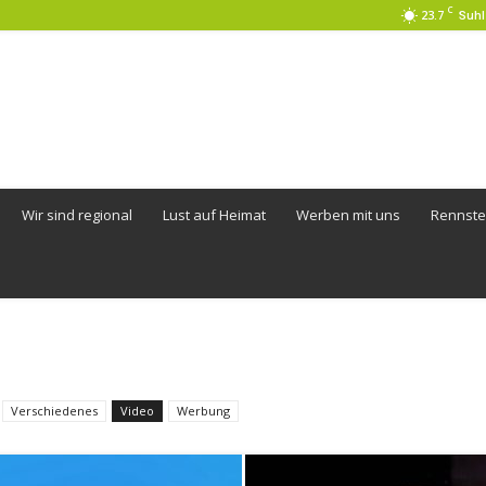
C
23.7
Suhl
Wir sind regional
Lust auf Heimat
Werben mit uns
Rennste
Verschiedenes
Video
Werbung