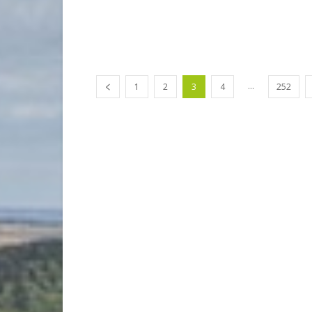
...
1
2
3
4
252