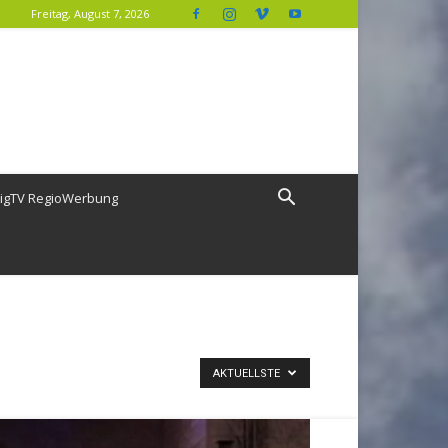
Freitag, August 7, 2026
igTV RegioWerbung
AKTUELLSTE