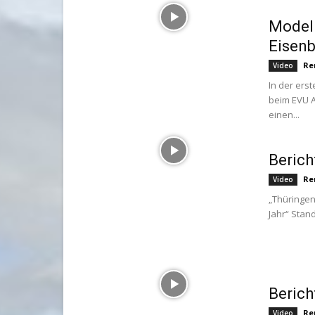
Modell
Eisen
Re
Video
In der ers
beim EVU A
einen...
Berich
Re
Video
„Thüringen
Jahr“ Stan
Berich
Re
Video