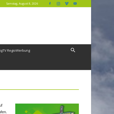
Samstag, August 8, 2026
igTV RegioWerbung
uf
fen.