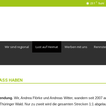
C
23.1
Suhl
Wir sind regional
Lust auf Heimat
Werben mit uns
Rennste
SS HABEN
endung
. Wir, Andrea Flörke und Andreas Witter, wandern seit 2007 a
üringer Wald. Nur zu zweit wird die gesamten Strecken 1:1 abgelau