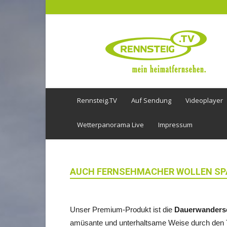
Rennsteig
TV
Rennsteig.TV
Auf Sendung
Videoplayer
Wetterpanorama Live
Impressum
AUCH FERNSEHMACHER WOLLEN SPA
Unser Premium-Produkt ist die
Dauerwanders
amüsante und unterhaltsame Weise durch den Th