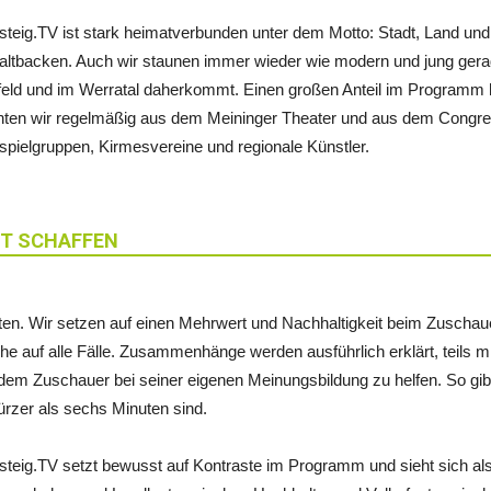
teig.TV ist stark heimatverbunden unter dem Motto: Stadt, Land und L
 altbacken. Auch wir staunen immer wieder wie modern und jung gera
eld und im Werratal daherkommt. Einen großen Anteil im Programm h
hten wir regelmäßig aus dem Meininger Theater und aus dem Congre
spielgruppen, Kirmesvereine und regionale Künstler.
IT SCHAFFEN
ten. Wir setzen auf einen Mehrwert und Nachhaltigkeit beim Zuschaue
e auf alle Fälle. Zusammenhänge werden ausführlich erklärt, teils mi
m dem Zuschauer bei seiner eigenen Meinungsbildung zu helfen. So gi
ürzer als sechs Minuten sind.
teig.TV setzt bewusst auf Kontraste im Programm und sieht sich 