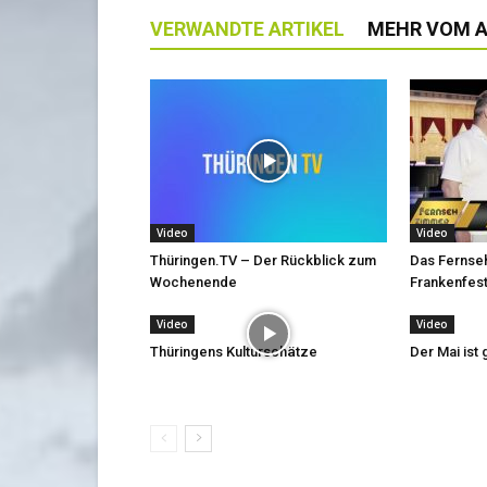
VERWANDTE ARTIKEL
MEHR VOM 
Video
Video
Thüringen.TV – Der Rückblick zum
Das Fernse
Wochenende
Frankenfest
Video
Video
Thüringens Kulturschätze
Der Mai is