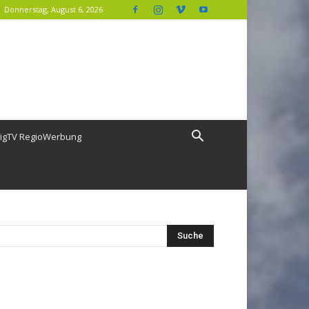
Donnerstag, August 6, 2026
igTV RegioWerbung