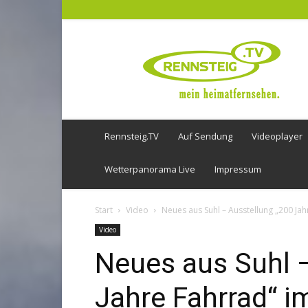
Rennsteig
TV
Rennsteig.TV
Auf Sendung
Videoplayer
Wetterpanorama Live
Impressum
Start
Video
Neues aus Suhl – Ausstellung „200 J
Video
Neues aus Suhl 
Jahre Fahrrad“ 