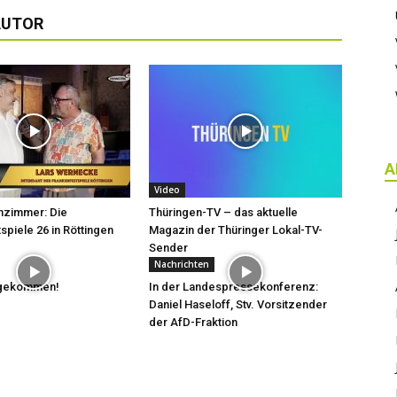
AUTOR
A
Video
hzimmer: Die
Thüringen-TV – das aktuelle
spiele 26 in Röttingen
Magazin der Thüringer Lokal-TV-
Sender
Nachrichten
t gekommen!
In der Landespressekonferenz:
Daniel Haseloff, Stv. Vorsitzender
der AfD-Fraktion