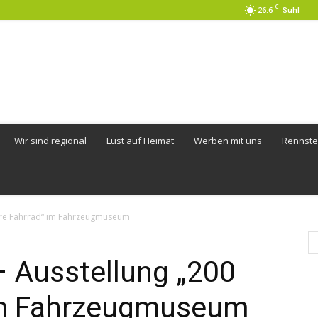
C
26.6
Suhl
Wir sind regional
Lust auf Heimat
Werben mit uns
Rennste
ahre Fahrrad“ im Fahrzeugmuseum
– Ausstellung „200
im Fahrzeugmuseum