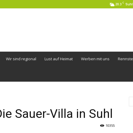
C
20.3
Suhl
Wir sind regional
Lust auf Heimat
Werben mit uns
Rennste
e Sauer-Villa in Suhl
10355