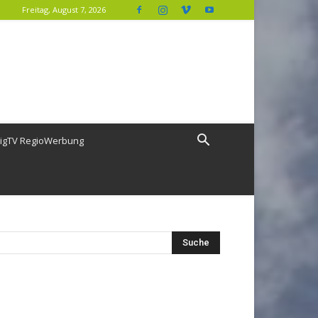
Freitag, August 7, 2026
igTV RegioWerbung