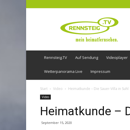
Rennsteig
TV
Rennsteig.TV
Auf Sendung
Videoplayer
Wetterpanorama Live
Impressum
Start
Video
Heimatkunde – Die Sauer-Villa in Suhl
Video
Heimatkunde – Di
September 15, 2020