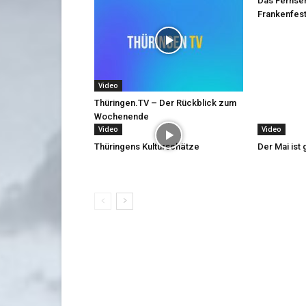
Das Fernse
Frankenfest
Video
Thüringen.TV – Der Rückblick zum
Wochenende
Video
Video
Thüringens Kulturschätze
Der Mai is