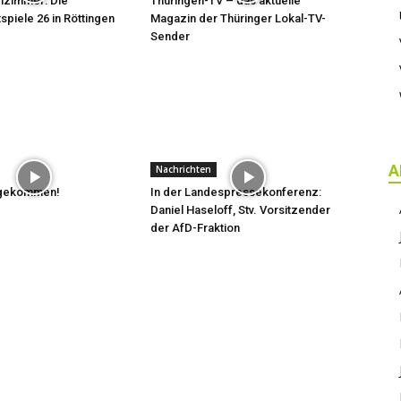
hzimmer: Die
Thüringen-TV – das aktuelle
spiele 26 in Röttingen
Magazin der Thüringer Lokal-TV-
Sender
A
Nachrichten
t gekommen!
In der Landespressekonferenz:
Daniel Haseloff, Stv. Vorsitzender
der AfD-Fraktion