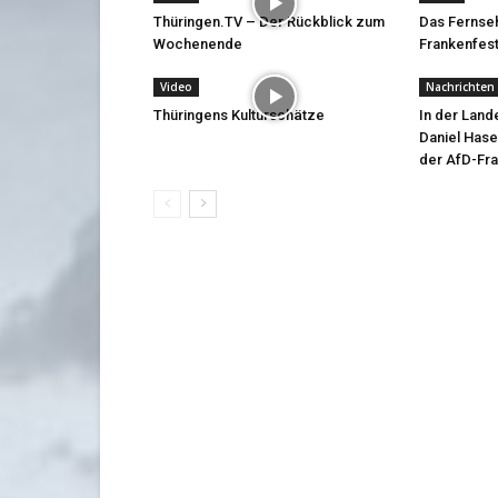
Thüringen.TV – Der Rückblick zum
Das Fernse
Wochenende
Frankenfest
Video
Nachrichten
Thüringens Kulturschätze
In der Lan
Daniel Hasel
der AfD-Fra