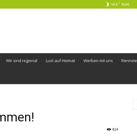
C
16.6
Suhl
Wir sind regional
Lust auf Heimat
Werben mit uns
Rennste
ommen!
824