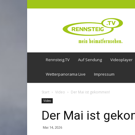
Rennsteig
TV
Rennsteig.TV
Auf Sendung
Videoplayer
Wetterpanorama Live
Impressum
Start
Video
Der Mai ist gekommen!
Video
Der Mai ist gek
Mai 14, 2026