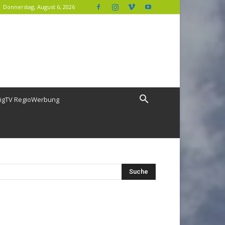
Donnerstag, August 6, 2026
igTV RegioWerbung