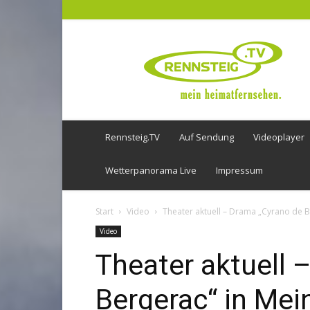
Rennsteig
TV
Rennsteig.TV
Auf Sendung
Videoplayer
Wetterpanorama Live
Impressum
Start
Video
Theater aktuell – Drama „Cyrano de B
Video
Theater aktuell 
Bergerac“ in Mei