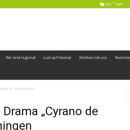
C
16.2
Suhl
Wir sind regional
Lust auf Heimat
Werben mit uns
Rennste
ergerac“ in Meiningen
– Drama „Cyrano de
ningen