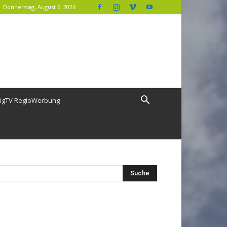
Donnerstag, August 6, 2026
igTV RegioWerbung