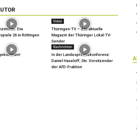
AUTOR
Video
hzimmer: Die
Thüringen-TV – das aktuelle
spiele 26 in Röttingen
Magazin der Thüringer Lokal-TV-
Sender
Nachrichten
t gekommen!
In der Landespressekonferenz:
A
Daniel Haseloff, Stv. Vorsitzender
der AfD-Fraktion