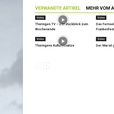
VERWANDTE ARTIKEL
MEHR VOM 
Video
Video
Thüringen.TV – Der Rückblick zum
Das Fernse
Wochenende
Frankenfest
Video
Video
Thüringens Kulturschätze
Der Mai is