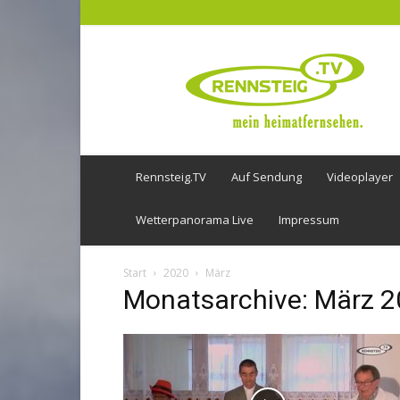
Rennsteig
TV
Rennsteig.TV
Auf Sendung
Videoplayer
Wetterpanorama Live
Impressum
Start
2020
März
Monatsarchive: März 