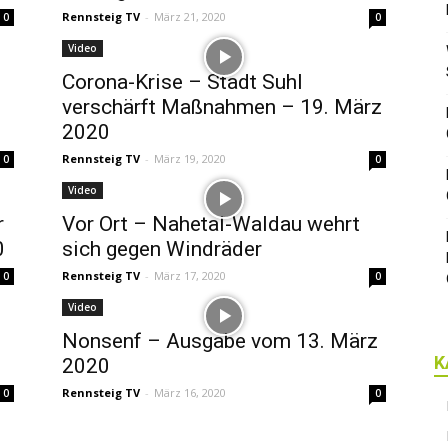
Rennsteig TV
-
März 21, 2020
0
0
Video
Corona-Krise – Stadt Suhl
verschärft Maßnahmen – 19. März
2020
Rennsteig TV
-
März 19, 2020
0
0
Video
r
Vor Ort – Nahetal-Waldau wehrt
0
sich gegen Windräder
Rennsteig TV
-
März 17, 2020
0
0
Video
Nonsenf – Ausgabe vom 13. März
K
2020
Rennsteig TV
-
März 16, 2020
0
0