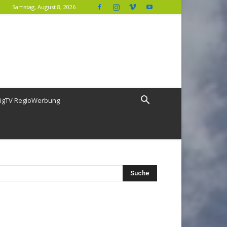
Samstag, August 8, 2026
igTV RegioWerbung