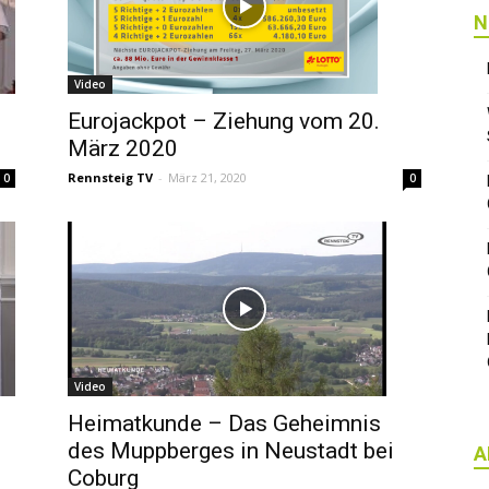
N
Video
Eurojackpot – Ziehung vom 20.
März 2020
Rennsteig TV
-
März 21, 2020
0
0
Video
Heimatkunde – Das Geheimnis
des Muppberges in Neustadt bei
A
Coburg