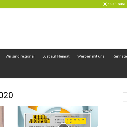
C
16.3
Suhl
Wir sind regional
Lust auf Heimat
Werben mit uns
Rennste
2020