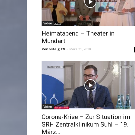
Video
Heimatabend – Theater in
Mundart
Rennsteig TV
-
März 21, 2020
Video
Corona-Krise – Zur Situation im
SRH Zentralklinikum Suhl – 19.
März...