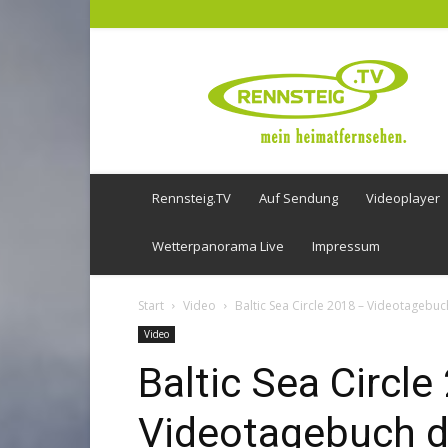
Rennsteig
TV
Rennsteig.TV
Auf Sendung
Videoplayer
Wetterpanorama Live
Impressum
Start
Video
Baltic Sea Circle 2018 – Videotagebuc
Video
Baltic Sea Circle
Videotagebuch d