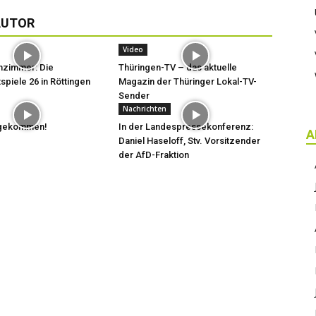
AUTOR
Video
hzimmer: Die
Thüringen-TV – das aktuelle
spiele 26 in Röttingen
Magazin der Thüringer Lokal-TV-
Sender
Nachrichten
t gekommen!
In der Landespressekonferenz:
A
Daniel Haseloff, Stv. Vorsitzender
der AfD-Fraktion