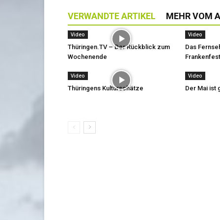
VERWANDTE ARTIKEL
MEHR VOM 
Video
Video
Thüringen.TV – Der Rückblick zum
Das Fernse
Wochenende
Frankenfest
Video
Video
Thüringens Kulturschätze
Der Mai is