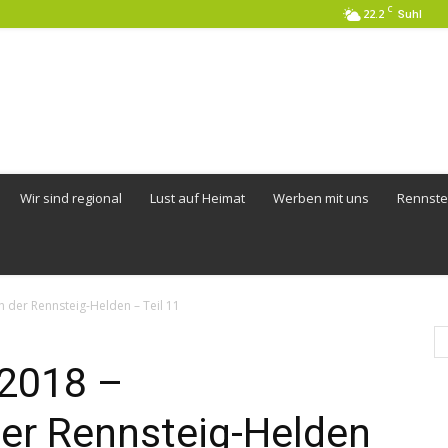
C
22.2
Suhl
Wir sind regional
Lust auf Heimat
Werben mit uns
Rennste
h der Rennsteig-Helden – Teil 11
 2018 –
er Rennsteig-Helden