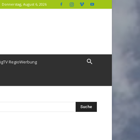
Donnerstag, August 6, 2026
igTV RegioWerbung