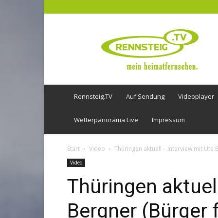
Rennsteig
TV
Rennsteig.TV
Auf Sendung
Videoplayer
Wetterpanorama Live
Impressum
Start
Video
Thüringen aktuell – Interview mit Ute 
Video
Thüringen aktuel
Bergner (Bürger 