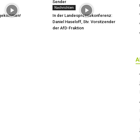
Sender
Nachrichten
t gekommen!
In der Landespressekonferenz:
Daniel Haseloff, Stv. Vorsitzender
der AfD-Fraktion
A