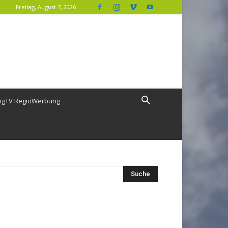
Freitag, August 7, 2026
igTV RegioWerbung