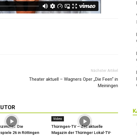
Nächster Artikel
Theater aktuell – Wagners Oper „Die Feen“ in
Meiningen
AUTOR
K
Video
hzimmer: Die
Thüringen-TV – das aktuelle
spiele 26 in Röttingen
Magazin der Thüringer Lokal-TV-