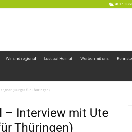
C
20.3
Suhl
Wir sind regional
Lust auf Heimat
Werben mit uns
Rennste
Bergner (Bürger für Thüringen)
l – Interview mit Ute
für Thüringen)