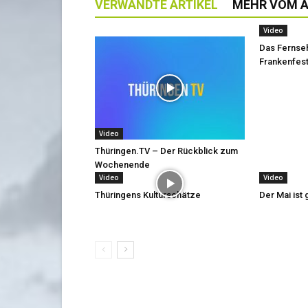
VERWANDTE ARTIKEL
MEHR VOM 
Video
Das Fernse
Frankenfest
Video
Thüringen.TV – Der Rückblick zum
Wochenende
Video
Video
Thüringens Kulturschätze
Der Mai is