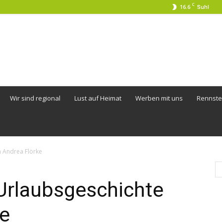
C
16.6
Suhl
Wir sind regional
Lust auf Heimat
Werben mit uns
Rennste
n Andrea Flörke
 Urlaubsgeschichte
ke