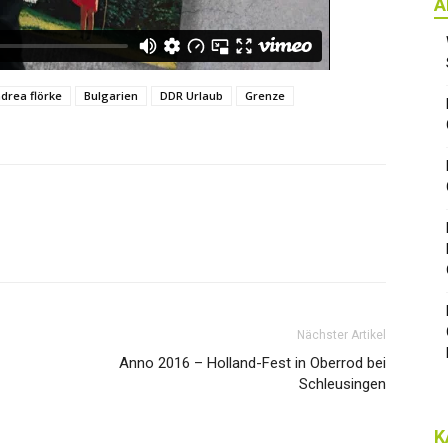
A
drea flörke
Bulgarien
DDR Urlaub
Grenze
Nächster Artikel
Anno 2016 – Holland-Fest in Oberrod bei
Schleusingen
K