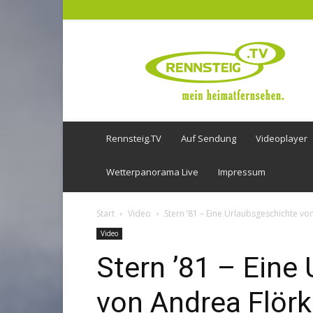
Rennsteig
TV
Rennsteig.TV
Auf Sendung
Videoplayer
Wetterpanorama Live
Impressum
Start
Video
Stern ’81 – Eine Urlaubsgeschichte vo
Video
Stern ’81 – Eine
von Andrea Flör