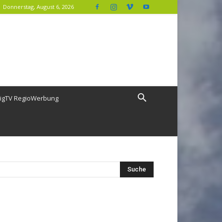
Donnerstag, August 6, 2026
igTV RegioWerbung