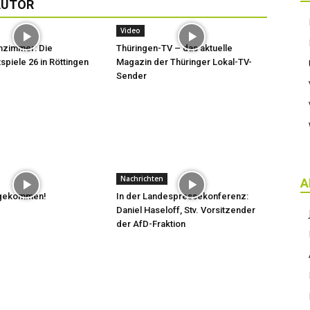
AUTOR
Video
hzimmer: Die
Thüringen-TV – das aktuelle
spiele 26 in Röttingen
Magazin der Thüringer Lokal-TV-
Sender
Nachrichten
A
t gekommen!
In der Landespressekonferenz:
Daniel Haseloff, Stv. Vorsitzender
der AfD-Fraktion