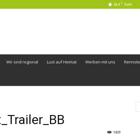
C
26.6
Suhl
Wir sind regional
Lust auf Heimat
Werben mit uns
Rennste
_Trailer_BB
1429