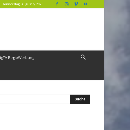
Donnerstag, August 6, 2026
igTV RegioWerbung