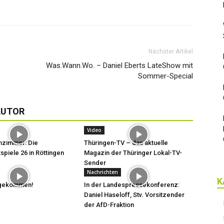
Nächster Artikel
Was.Wann.Wo. – Daniel Eberts LateShow mit
Sommer-Special
AUTOR
Video
hzimmer: Die
Thüringen-TV – das aktuelle
spiele 26 in Röttingen
Magazin der Thüringer Lokal-TV-
Sender
Nachrichten
K
t gekommen!
In der Landespressekonferenz:
Daniel Haseloff, Stv. Vorsitzender
der AfD-Fraktion