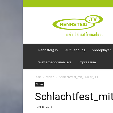
Rennsteig
TV
Rennsteig.TV
Auf Sendung
Videoplayer
Wetterpanorama Live
Impressum
Start
Video
Schlachtfest_mit_Trailer_BB
Video
Schlachtfest_mit
Juni 13, 2016