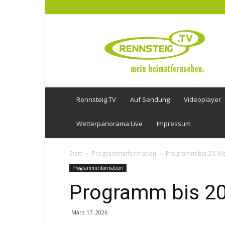
Rennsteig
TV
Rennsteig.TV
Auf Sendung
Videoplayer
Wetterpanorama Live
Impressum
Start
Programminformation
Programm bis 20. M
Programminformation
Programm bis 20
März 17, 2026