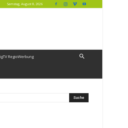
Samstag, August 8, 2026
igTV RegioWerbung