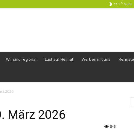
C
11.5
Suhl
Wir sind regional
Lust auf Heimat
Werben mit uns
Rennste
ärz 2026
. März 2026
546