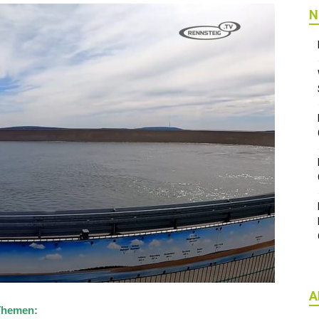
N
A
 Themen: