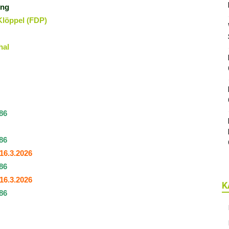
ung
 Klöppel (FDP)
hal
86
86
16.3.2026
86
16.3.2026
K
86