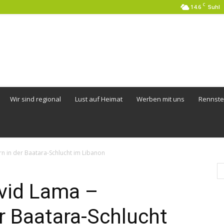
C
14.6
Suhl
Wir sind regional
Lust auf Heimat
Werben mit uns
Rennste
rn in der Baatara-Schlucht im Libanon
vid Lama –
er Baatara-Schlucht