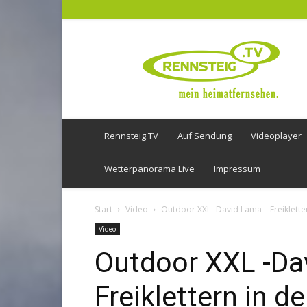
Rennsteig
TV
Rennsteig.TV
Auf Sendung
Videoplayer
Wetterpanorama Live
Impressum
Start
Video
Outdoor XXL -David Lama – Freiklette
Video
Outdoor XXL -Da
Freiklettern in d