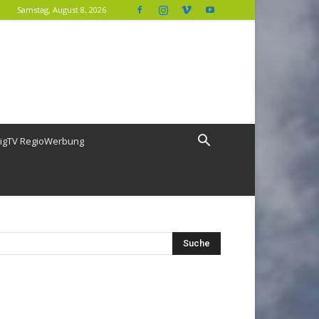
Samstag, August 8, 2026
igTV RegioWerbung