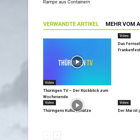
Rampe aus Containern
VERWANDTE ARTIKEL
MEHR VOM 
Video
Das Fernse
Frankenfest
Video
Thüringen.TV – Der Rückblick zum
Wochenende
Video
Video
Thüringens Kulturschätze
Der Mai is