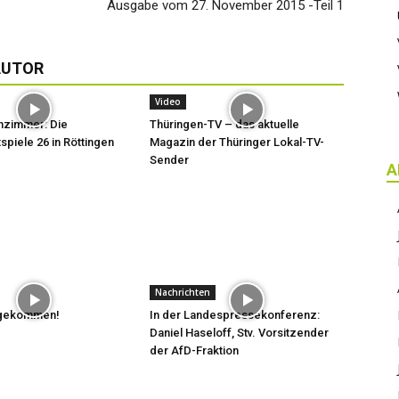
Ausgabe vom 27. November 2015 -Teil 1
AUTOR
Video
hzimmer: Die
Thüringen-TV – das aktuelle
spiele 26 in Röttingen
Magazin der Thüringer Lokal-TV-
Sender
A
Nachrichten
t gekommen!
In der Landespressekonferenz:
Daniel Haseloff, Stv. Vorsitzender
der AfD-Fraktion