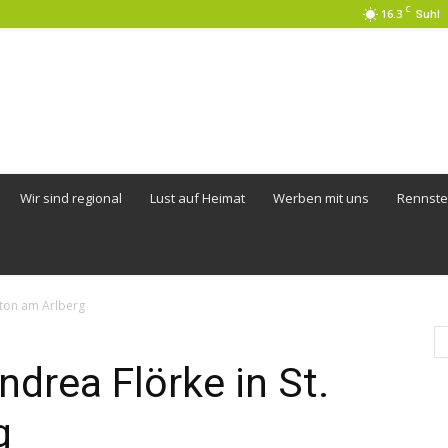
C
16.3
Suhl
Wir sind regional
Lust auf Heimat
Werben mit uns
Rennste
nton am Arlberg
drea Flörke in St.
g