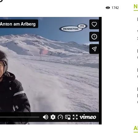
N
1742
A