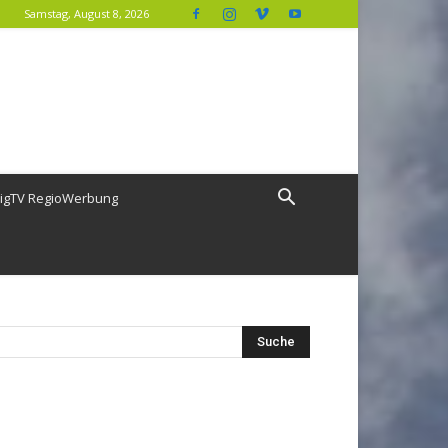
Samstag, August 8, 2026
igTV RegioWerbung