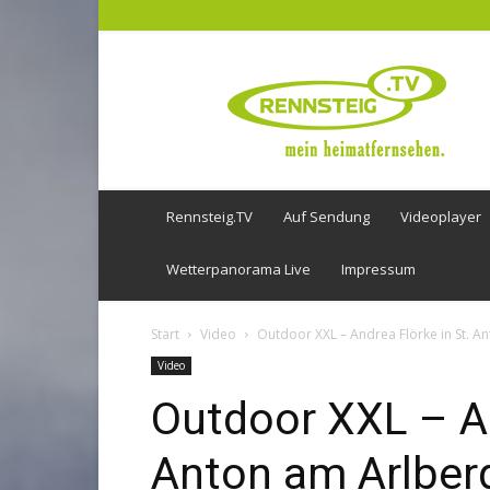
Rennsteig
TV
Rennsteig.TV
Auf Sendung
Videoplayer
Wetterpanorama Live
Impressum
Start
Video
Outdoor XXL – Andrea Flörke in St. A
Video
Outdoor XXL – An
Anton am Arlber