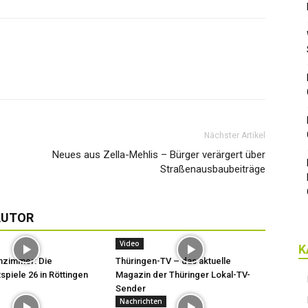
Nächster Artikel
Neues aus Zella-Mehlis – Bürger verärgert über
Straßenausbaubeiträge
AUTOR
Video
K
hzimmer: Die
Thüringen-TV – das aktuelle
spiele 26 in Röttingen
Magazin der Thüringer Lokal-TV-
Sender
Nachrichten