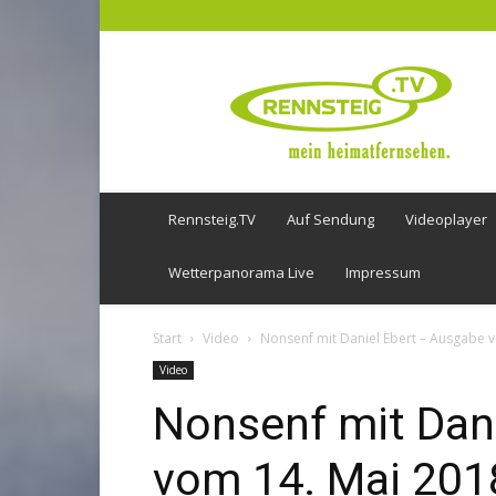
Rennsteig
TV
Rennsteig.TV
Auf Sendung
Videoplayer
Wetterpanorama Live
Impressum
Start
Video
Nonsenf mit Daniel Ebert – Ausgabe 
Video
Nonsenf mit Dan
vom 14. Mai 201