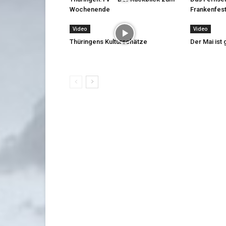
Wochenende
Frankenfest
Video
Video
Thüringens Kulturschätze
Der Mai is