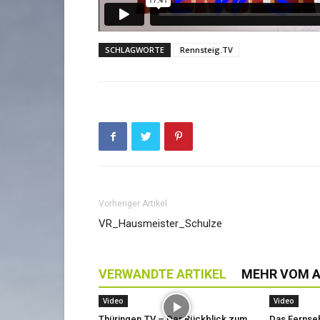
SCHLAGWORTE
Rennsteig.TV
Vorheriger Artikel
VR_Hausmeister_Schulze
VERWANDTE ARTIKEL
MEHR VOM 
Video
Video
Thüringen.TV – Der Rückblick zum
Das Fernse