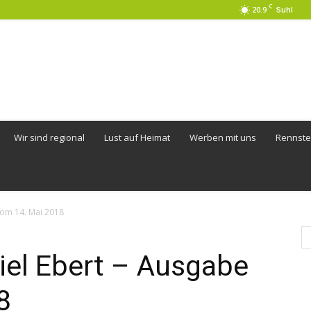
C
20.9
Suhl
Wir sind regional
Lust auf Heimat
Werben mit uns
Rennste
vom 14. Mai 2018
iel Ebert – Ausgabe
8