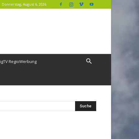
Donnerstag, August 6, 2026
igTV RegioWerbung