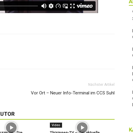
A
Nächster Artikel
Vor Ort – Neuer Info-Terminal im CCS Suhl
AUTOR
Video
K
hzimmer: Die
Thüringen-TV – das aktuelle