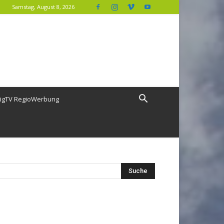
Samstag, August 8, 2026
igTV RegioWerbung