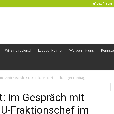
C
26.7
Suhl
Wir sind regional
Lust auf Heimat
Werben mit uns
Rennste
h mit Andreas Bühl, CDU-Fraktionschef im Thüringer Landtag
rt: im Gespräch mit
DU-Fraktionschef im