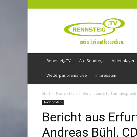
Rennsteig
TV
Rennsteig.TV
Auf Sendung
Videoplayer
Wetterpanorama Live
Impressum
Start
Nachrichten
Bericht aus Erfurt: im Gespräc
Nachrichten
Bericht aus Erfu
Andreas Bühl, C