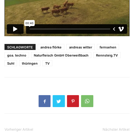
SCHLAGWORTE
andrea flörke
andreas witter
fernsehen
goa. techno
Naturfleisch GmbH Oberweißbach
Rennsteig.TV
Suhl
thüringen
TV
Vorheriger Artikel
Nächster Artikel