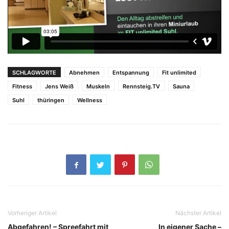
SCHLAGWORTE
Abnehmen
Entspannung
Fit unlimited
Fitness
Jens Weiß
Muskeln
Rennsteig.TV
Sauna
Suhl
thüringen
Wellness
Vorheriger Artikel
Nächster Artikel
Abgefahren! – Spreefahrt mit
In eigener Sache –