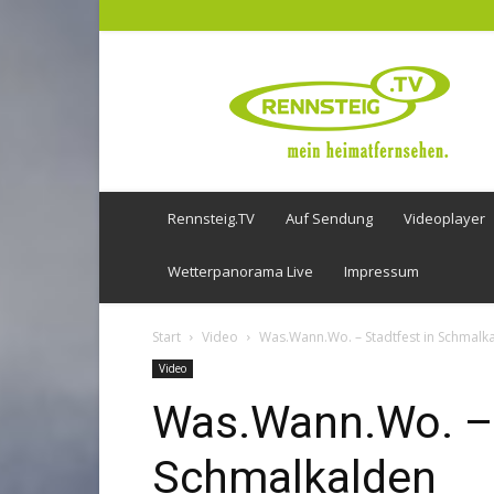
Rennsteig
TV
Rennsteig.TV
Auf Sendung
Videoplayer
Wetterpanorama Live
Impressum
Start
Video
Was.Wann.Wo. – Stadtfest in Schmalk
Video
Was.Wann.Wo. – 
Schmalkalden