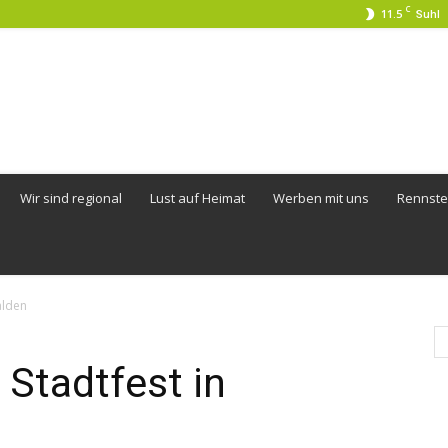
C
11.5
Suhl
Wir sind regional
Lust auf Heimat
Werben mit uns
Rennste
alden
Stadtfest in