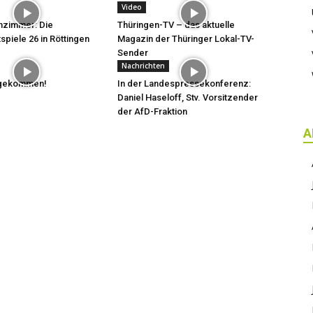
Video
hzimmer: Die
Thüringen-TV – das aktuelle
spiele 26 in Röttingen
Magazin der Thüringer Lokal-TV-
Sender
Nachrichten
t gekommen!
In der Landespressekonferenz:
Daniel Haseloff, Stv. Vorsitzender
der AfD-Fraktion
A