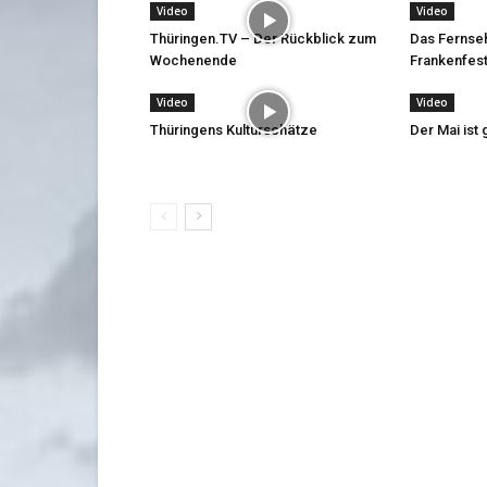
Video
Video
Thüringen.TV – Der Rückblick zum
Das Fernse
Wochenende
Frankenfest
Video
Video
Thüringens Kulturschätze
Der Mai is