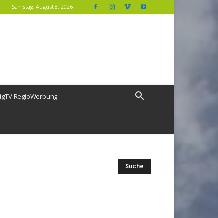
Samstag, August 8, 2026
igTV RegioWerbung