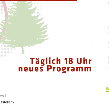
K
rend
fstellen?