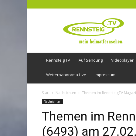
Rennsteig
TV
Rennsteig.TV
Auf Sendung
Videoplayer
Wetterpanorama Live
Impressum
Start
Nachrichten
Themen im RennsteigTV Magazi
Nachrichten
Themen im Renn
(6493) am 27.02