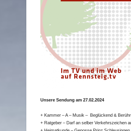
Unsere Sendung am 27.02.2024
+ Kammer – A – Musik – Beglückend & Berüh
+ Ratgeber – Darf an selber Verkehrszeichen au
+ Heimatkunde – Genosse Prinz Schleusingen