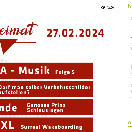
N
1326
A