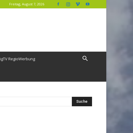
Freitag, August 7, 2026
igTV RegioWerbung