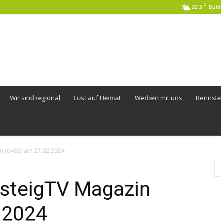
C
20.3
Suhl
Wir sind regional
Lust auf Heimat
Werben mit uns
Rennste
n (6493) am 27.02.2024
steigTV Magazin
.2024