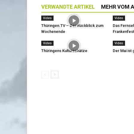
VERWANDTE ARTIKEL
MEHR VOM 
Video
Video
Thüringen.TV – Der Rückblick zum
Das Fernse
Wochenende
Frankenfest
Video
Video
Thüringens Kulturschätze
Der Mai is