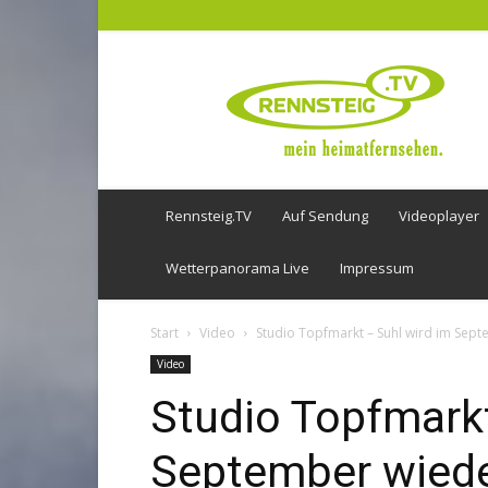
Rennsteig
TV
Rennsteig.TV
Auf Sendung
Videoplayer
Wetterpanorama Live
Impressum
Start
Video
Studio Topfmarkt – Suhl wird im Sept
Video
Studio Topfmarkt
September wieder