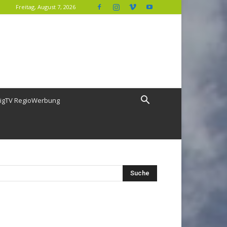
Freitag, August 7, 2026
igTV RegioWerbung