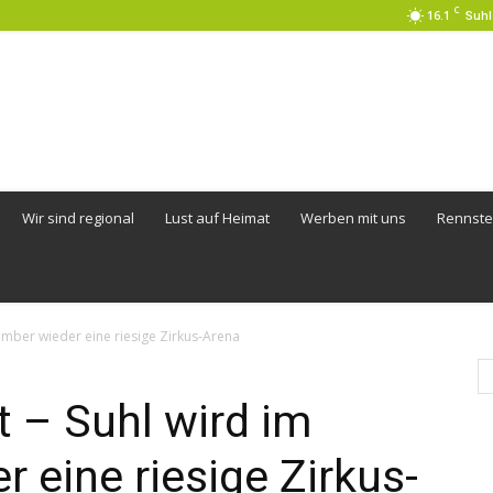
C
16.1
Suhl
Wir sind regional
Lust auf Heimat
Werben mit uns
Rennste
ember wieder eine riesige Zirkus-Arena
 – Suhl wird im
 eine riesige Zirkus-