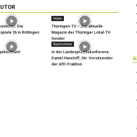
AUTOR
Video
hzimmer: Die
Thüringen-TV – das aktuelle
spiele 26 in Röttingen
Magazin der Thüringer Lokal-TV-
Sender
Nachrichten
t gekommen!
In der Landespressekonferenz:
A
Daniel Haseloff, Stv. Vorsitzender
der AfD-Fraktion