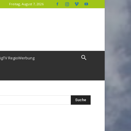
Freitag, August 7, 2026
igTV RegioWerbung