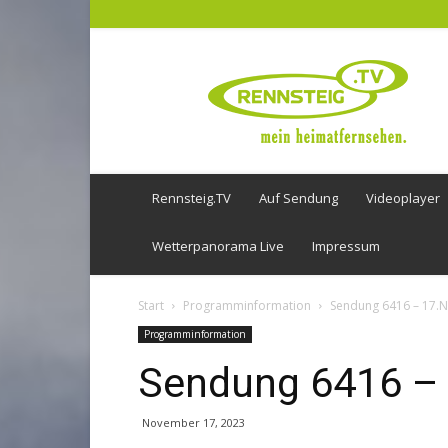
Rennsteig
TV
Rennsteig.TV
Auf Sendung
Videoplayer
Wetterpanorama Live
Impressum
Start
Programminformation
Sendung 6416 – 17.
Programminformation
Sendung 6416 –
November 17, 2023