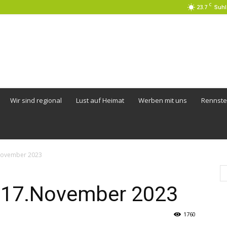
C
23.7
Suhl
Wir sind regional
Lust auf Heimat
Werben mit uns
Rennste
November 2023
 17.November 2023
1760