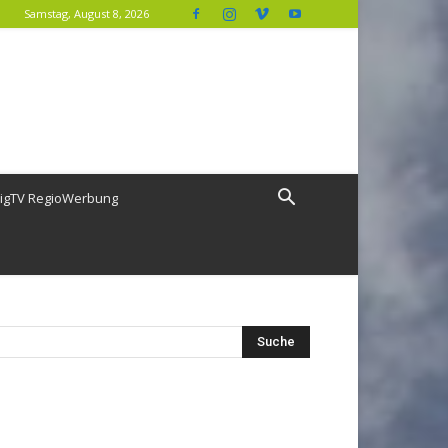
Samstag, August 8, 2026
igTV RegioWerbung