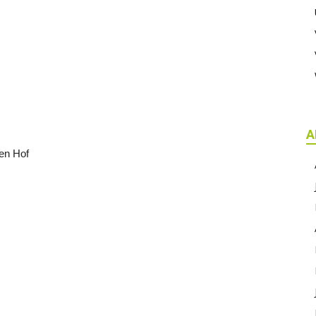
A
en Hof