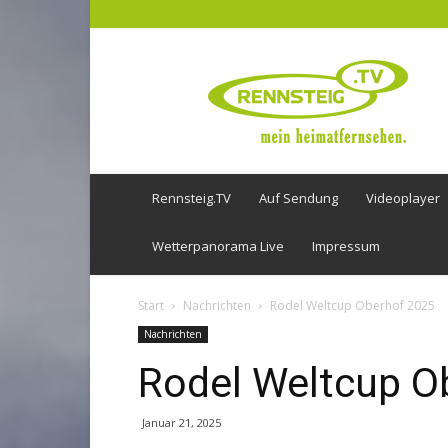
Rennsteig
TV
Rennsteig.TV
Auf Sendung
Videoplayer
Wetterpanorama Live
Impressum
Start
Nachrichten
Rodel Weltcup Oberhof 2025
Nachrichten
Rodel Weltcup O
Januar 21, 2025