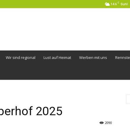
C
14.6
Suhl
Wir sind regional
Lust auf Heimat
Werben mit uns
Rennste
berhof 2025
2090