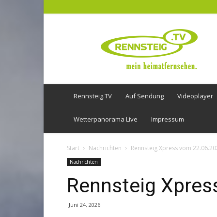
Rennsteig
TV
Rennsteig.TV
Auf Sendung
Videoplayer
Wetterpanorama Live
Impressum
Start
Nachrichten
Rennsteig Xpress vom 22.06.20
Nachrichten
Rennsteig Xpres
Juni 24, 2026