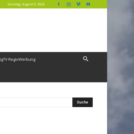
Sonntag, August 9, 2026
igTV RegioWerbung