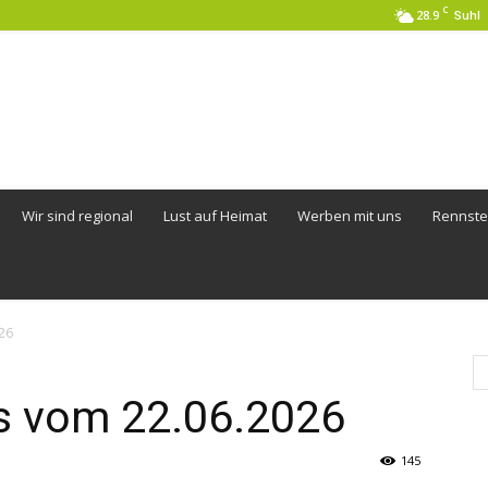
C
28.9
Suhl
Wir sind regional
Lust auf Heimat
Werben mit uns
Rennste
26
s vom 22.06.2026
145