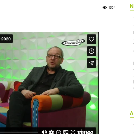
N
1304
A