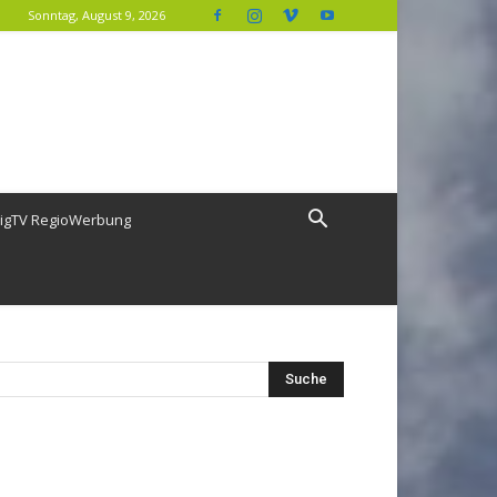
Sonntag, August 9, 2026
igTV RegioWerbung