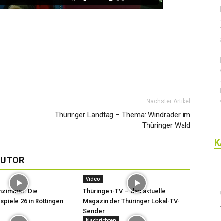
Nächster Artikel
Thüringer Landtag – Thema: Windräder im
Thüringer Wald
K
AUTOR
Video
hzimmer: Die
Thüringen-TV – das aktuelle
spiele 26 in Röttingen
Magazin der Thüringer Lokal-TV-
Sender
Nachrichten