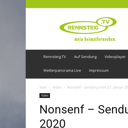
Rennsteig
TV
Rennsteig.TV
Auf Sendung
Videoplayer
Wetterpanorama Live
Impressum
Start
Video
Nonsenf – Sendung vom 27. Januar 2
Video
Nonsenf – Sendu
2020