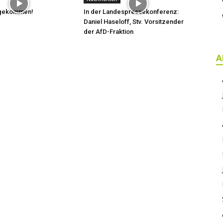
t gekommen!
In der Landespressekonferenz:
Daniel Haseloff, Stv. Vorsitzender
der AfD-Fraktion
A