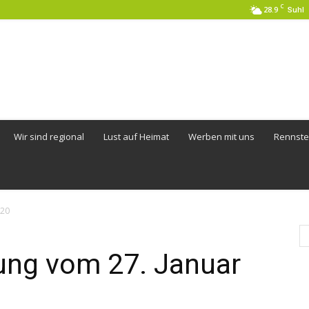
C
28.9
Suhl
Wir sind regional
Lust auf Heimat
Werben mit uns
Rennste
020
ng vom 27. Januar