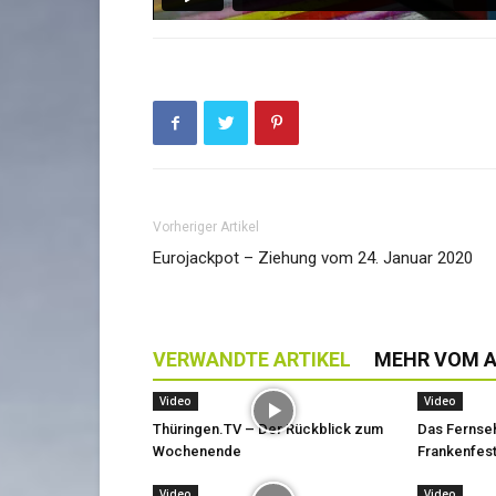
Vorheriger Artikel
Eurojackpot – Ziehung vom 24. Januar 2020
VERWANDTE ARTIKEL
MEHR VOM 
Video
Video
Thüringen.TV – Der Rückblick zum
Das Fernse
Wochenende
Frankenfest
Video
Video