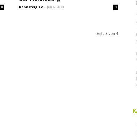
Rennsteig TV
-
Juli 6, 2018
0
0
Seite 3 von 4
K