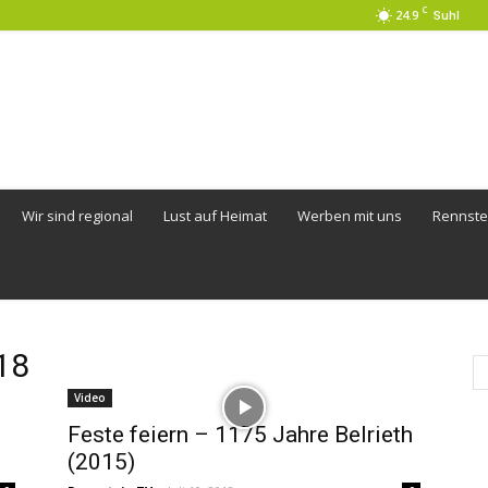
C
24.9
Suhl
Wir sind regional
Lust auf Heimat
Werben mit uns
Rennste
18
Video
Feste feiern – 1175 Jahre Belrieth
(2015)