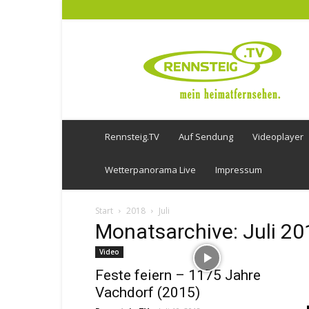
Rennsteig
TV
Rennsteig.TV
Auf Sendung
Videoplayer
Wetterpanorama Live
Impressum
Start
2018
Juli
Monatsarchive: Juli 20
Video
Feste feiern – 1175 Jahre
Vachdorf (2015)