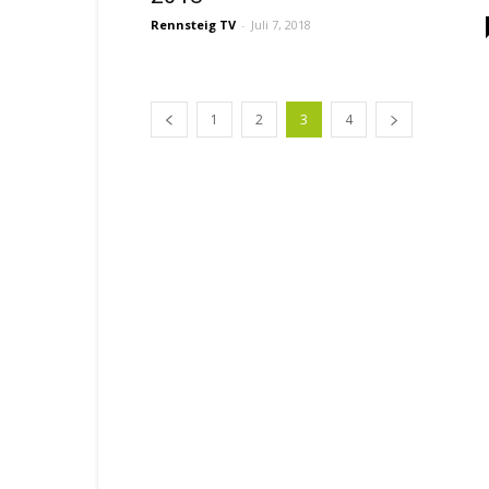
Rennsteig TV
-
Juli 7, 2018
1
2
3
4