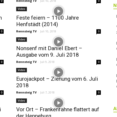
Rennsteig TV
-
Juli 10, 2018
0
0
N
Video
h
Feste feiern – 1100 Jahre
Henfstädt (2014)
Rennsteig TV
-
Juli 10, 2018
0
0
Video
Nonsenf mit Daniel Ebert –
Ausgabe vom 9. Juli 2018
Rennsteig TV
-
Juli 9, 2018
0
0
Video
Eurojackpot – Ziehung vom 6. Juli
2018
Rennsteig TV
-
Juli 7, 2018
0
0
Video
A
i
Vor Ort – Frankenfahne flattert auf
der Henneburg