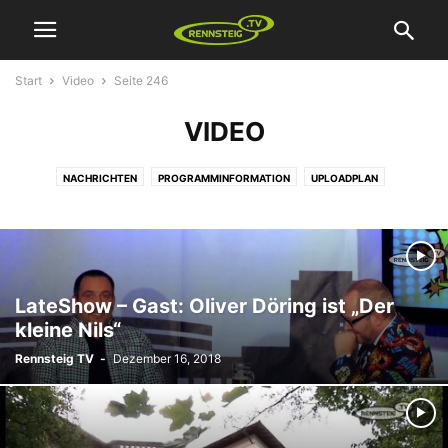
Start
Video
Seite 246
VIDEO
NACHRICHTEN
PROGRAMMINFORMATION
UPLOADPLAN
VERSCHIEDENES
VIDEO
WERBUNG
LateShow – Gast: Oliver Döring ist „Der
kleine Nils“
Rennsteig TV
-
Dezember 16, 2018